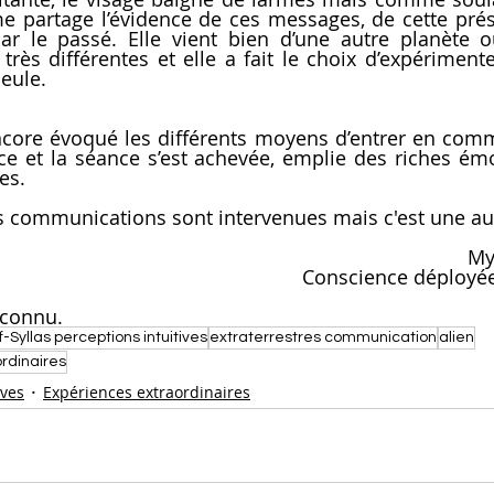
me partage l’évidence de ces messages, de cette prése
ar le passé. Elle vient bien d’une autre planète où 
rès différentes et elle a fait le choix d’expérimenter
seule.
ore évoqué les différents moyens d’entrer en comm
ace et la séance s’est achevée, emplie des riches émo
es.
s communications sont intervenues mais c'est une autr
My
Conscience déployée,
nconnu.
-Syllas perceptions intuitives
extraterrestres communication
alien
rdinaires
ives
Expériences extraordinaires