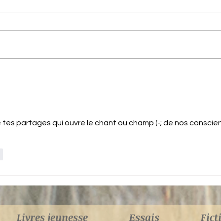
De la Conscience
ne
ée
e tes partages qui ouvre le chant ou champ (-; de nos conscien
e
Livres jeunesse
Essais
Fict