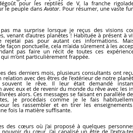
dégoût pour les reptiles de V, la franche rigolade
ur le peuple dans 
Avatar
. Pour résumer, une vaste fu
 pas ma surprise lorsque je reçus des visions con
es, venant d’autres planètes ! Habituée à présent à v
e rejetai pas pour autant ces informations. Ma
e façon ponctuelle, cela m’aida sûrement à les accept
ndant pas faire un récit de toutes ces expérience
qui m’ont particulièrement frappée.
es des derniers mois, plusieurs consultants ont r
 relation avec des êtres de l’extérieur de notre planè
 souvent le rêve. Il leur était demandé instam
avec eux et de revenir du monde du rêve avec les inf
livrées alors. Ces messages se faisant en parallèle des
ètes, je procédais comme je le fais habituelleme
pour les rassembler et en tirer les enseignements
ne fois la matière suffisante.
les des cœurs où j’ai proposé à quelques personne
e pouvoir du cœur, j’ai canalisé un être de l’extra-t