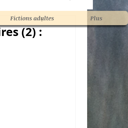
Fictions adultes
Plus
s
Jeunesse
es (2) :
dinaires
Magie
ation
roman