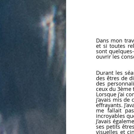
Dans mon trava
et si toutes re
sont quelques-
ouvrir les cons
Durant les séa
des êtres de di
des personnali
ceux du 3ème t
Lorsque j’ai co
j’avais mis de
effrayants. J’a
me fallait pas
incroyables que
J’avais égaleme
ses petits être
visuelles et c