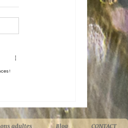
Canalisations Arc-en-Ciel
sept 2021
ces ! 
ions adultes
Blog
CONTACT