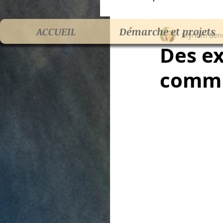
ACCUEIL
Démarche et projets
Myriam Bend
Voix et Voie
Act
Des ex
commu
Communication an
Maternité
Rom
tdah
dys