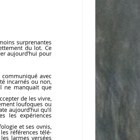
moins surprenantes 
nettement du lot. Ce 
r aujourd’hui pour 
ai communiqué avec 
té incarnés ou non, 
Il ne manquait que 
epter de les vivre, 
ement loufoques ou 
te aujourd’hui qu’il 
es les expériences 
ologie et ses ovnis, 
 les références télé-
 les larmes versées 