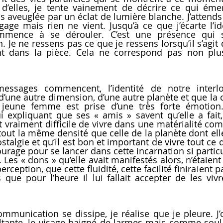
e d’elles, je tente vainement de décrire ce qui ém
uis aveuglée par un éclat de lumière blanche. J’attend
gage mais rien ne vient. Jusqu’à ce que j’écarte l’idé
mence à se dérouler. C’est une présence qui so
Je ne ressens pas ce que je ressens lorsqu’il s’agit d’
t dans la pièce. Cela ne correspond pas non plus 
essages commencent, l’identité de notre interlocu
d’une autre dimension, d’une autre planète et que la c
a jeune femme est prise d’une très forte émotion
i expliquant que ses « amis » savent qu’elle a fait, 
t vraiment difficile de vivre dans une matérialité com
tout la même densité que celle de la planète dont elle 
talgie et qu’il est bon et important de vivre tout ce qu’
courage pour se lancer dans cette incarnation si particul
e. Les « dons » qu’elle avait manifestés alors, n’étaient
rception, que cette fluidité, cette facilité finiraient p
 que pour l’heure il lui fallait accepter de les vi
mmunication se dissipe, je réalise que je pleure. J’o
tante, le visage baigné de larmes mais comme soulag