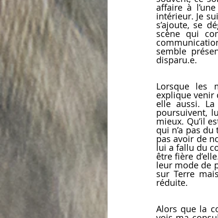
affaire à l’un
intérieur. Je s
s’ajoute, se dé
scène qui com
communication. 
semble présen
disparu.e. 
Lorsque les m
explique venir 
elle aussi. L
poursuivent, lu
mieux. Qu’il es
qui n’a pas du 
pas avoir de nos
lui a fallu du 
être fière d’ell
leur mode de pe
sur Terre mais
réduite.
Alors que la co
vois ma consul