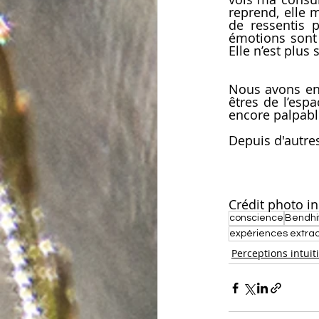
reprend, elle 
de ressentis p
émotions sont t
Elle n’est plus 
Nous avons enc
êtres de l’esp
encore palpabl
Depuis d'autre
Crédit photo i
conscience
Bendhif
expériences extrao
Perceptions intuit