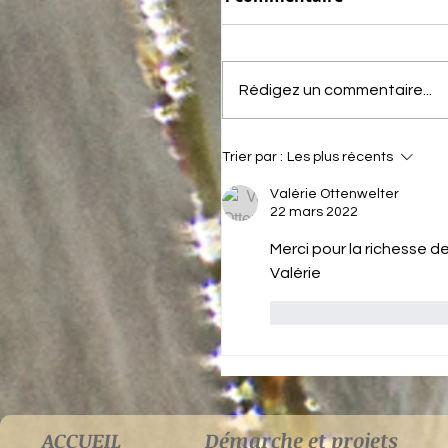
Rédigez un commentaire...
Des expériences
Trier par :
Les plus récents
extraordinaires (1) : u
Valérie Ottenwelter
exploration simultan
22 mars 2022
des autres vies
Merci pour la richesse d
Valérie
J'aime
Répondr
ACCUEIL
Démarche et projets