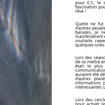
pour E.T., le 
fascination po
rêve !
Quelle ne fut
d’autres peupl
banales, je n
manifestèrent d
souhaite cepe
quelques-unes 
Lors des séanc
de se mettre en
était le plus
communication 
auraient été dé
d’autres plan
informations 
intéressantes u
Lors des cerc
pour activer l