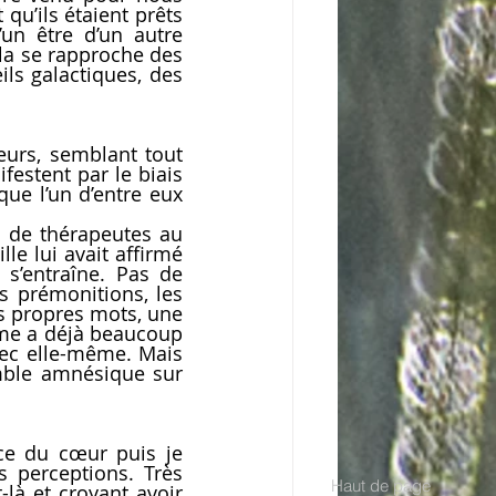
u’ils étaient prêts 
un être d’un autre 
la se rapproche des 
s galactiques, des 
urs, semblant tout 
festent par le biais 
ue l’un d’entre eux 
 de thérapeutes au 
e lui avait affirmé 
s’entraîne. Pas de 
s prémonitions, les 
es propres mots, une 
me a déjà beaucoup 
vec elle-même. Mais 
mble amnésique sur 
ce du cœur puis je 
 perceptions. Très 
Haut de page
à et croyant avoir 