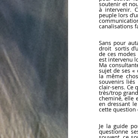
soutenir et no
à intervenir. 
peuple lors d’u
communications
canalisations 
Sans pour auta
droit  sortis d
de ces modes d
est intervenu 
Ma consultant
sujet de ses « 
la même chose 
souvenirs liés 
clair-sens. Ce 
très/trop gran
cheminé, elle 
en dressant le
cette question 
Je la guide po
questionne ses
souvent, ce so