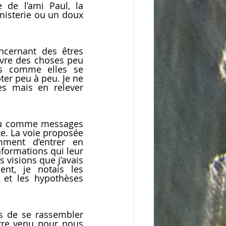
 de l’ami Paul, la 
misterie ou un doux 
cernant des êtres 
ivre des choses peu 
is comme elles se 
er peu à peu. Je ne 
s mais en relever 
eçu comme messages 
te. La voie proposée 
ment d’entrer en 
ormations qui leur 
 visions que j’avais 
nt, je notais les 
 et les hypothèses 
s de se rassembler 
erre venu pour nous 