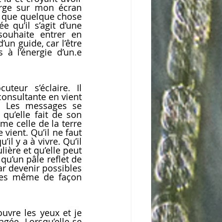
erge sur mon écran 
s que quelque chose 
e qu’il s’agit d’une 
uhaite entrer en 
un guide, car l’être 
à l’énergie d’un.e 
teur s’éclaire. Il 
onsultante en vient 
. Les messages se 
qu’elle fait de son 
me celle de la terre 
vient. Qu’il ne faut 
il y a à vivre. Qu’il 
ière et qu’elle peut 
 qu’un pâle reflet de 
ar devenir possibles 
vres même de façon 
uvre les yeux et je 
ée. Lorsqu’elle se 