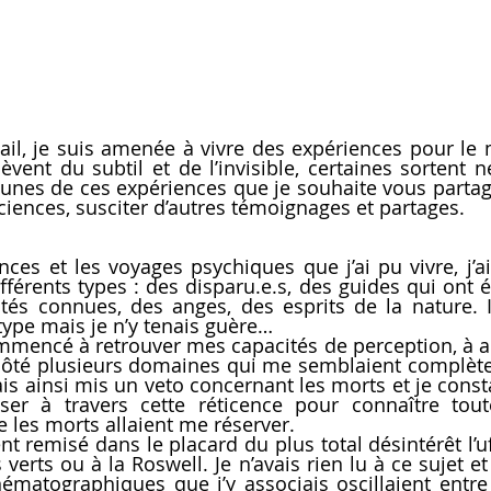
il, je suis amenée à vivre des expériences pour le 
lèvent du subtil et de l’invisible, certaines sortent 
unes de ces expériences que je souhaite vous partage
ciences, susciter d’autres témoignages et partages.
nces et les voyages psychiques que j’ai pu vivre, j’
fférents types : des disparu.e.s, des guides qui ont é
tés connues, des anges, des esprits de la nature. 
ype mais je n’y tenais guère…
mmencé à retrouver mes capacités de perception, à acc
 côté plusieurs domaines qui me semblaient complèt
vais ainsi mis un veto concernant les morts et je consta
ser à travers cette réticence pour connaître tout
 les morts allaient me réserver. 
nt remisé dans le placard du plus total désintérêt l’uf
s verts ou à la Roswell. Je n’avais rien lu à ce sujet et
inématographiques que j’y associais oscillaient entre