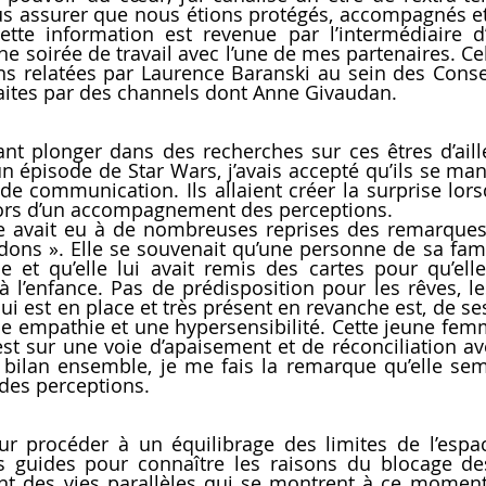
us assurer que nous étions protégés, accompagnés et q
Cette information est revenue par l’intermédiaire d’
ne soirée de travail avec l’une de mes partenaires. Ce
 relatées par Laurence Baranski au sein des Conseil
faites par des channels dont Anne Givaudan.
nt plonger dans des recherches sur ces êtres d’aille
’un épisode de Star Wars, j’avais accepté qu’ils se mani
e communication. Ils allaient créer la surprise lorsq
lors d’un accompagnement des perceptions.
e avait eu à de nombreuses reprises des remarques
dons ». Elle se souvenait qu’une personne de sa famill
et qu’elle lui avait remis des cartes pour qu’elle 
à l’enfance. Pas de prédisposition pour les rêves, le
qui est en place et très présent en revanche est, de s
de empathie et une hypersensibilité. Cette jeune fem
est sur une voie d’apaisement et de réconciliation a
 bilan ensemble, je me fais la remarque qu’elle se
des perceptions. 
ur procéder à un équilibrage des limites de l’espa
 guides pour connaître les raisons du blocage des
nt des vies parallèles qui se montrent à ce moment-l