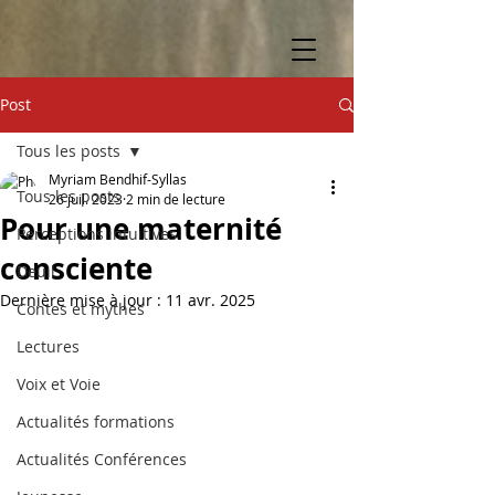
Post
Tous les posts
Myriam Bendhif-Syllas
Tous les posts
26 juil. 2023
2 min de lecture
Pour une maternité
Perceptions intuitives
consciente
Deuil
Dernière mise à jour :
11 avr. 2025
Contes et mythes
Lectures
Voix et Voie
Actualités formations
Actualités Conférences