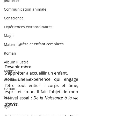
Jeunesse
Communication animale
Conscience
Expériences extraordinaires
Magie
Mère et enfant complices
Maternité
Roman
Album illustré
Devenir mère.
Femme
S'apprêter à accueillir un enfant.
Voilà une expérience qui engage 
Communication
l'être tout entier : corps et âme, 
roman
esprit et cœur. Il fait l'objet de mon 
tdah
nouvel essai : 
De la Naissance à la vie 
d'après
.
dys