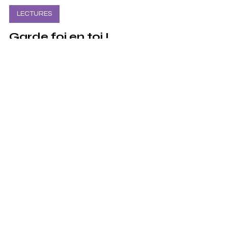
18 juin 2022
LECTURES
Garde foi en toi !
Avoir foi en soi : un défi pour l'être humain. Retour
d'expérience et réflexions lors de rencontres
avec mes lecteurs adolescent.e.s.