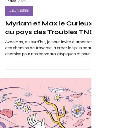
17 déc. 2025
JEUNESSE
Myriam et Max le Curieux
au pays des Troubles TND
Avec Max, aujourd’hui, je nous invite à arpenter
ces chemins de traverse, à créer les plus beaux
chemins pour nos cerveaux atypiques et pour
être fiers de qui nous sommes. À propos de Max,
je parle seulement de « trouble ». Lui-même
évoque un « dysbidule » ou un « hypermachin ».
C’est tout. Le reste, on peut le comprendre à
travers les faits, sans mettre de longs et gros
mots sur ce qui le concerne et sans fixer toute la
longue liste des symptômes auxquels il peut être
confro