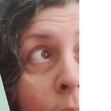
Jeunesse
Communication
animale
Conscience
Expériences
extraordinaires
Magie
Maternité
Roman
Album
illustré
Femme
Communication
roman
tdah
dys