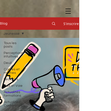
S'inscrire
Blog
Jeunesse
Tous les
posts
Perceptions
intuitives
Deuil
Contes et
mythes
Lectures
Voix et Voie
Actualités
formations
Actualités
Conférences