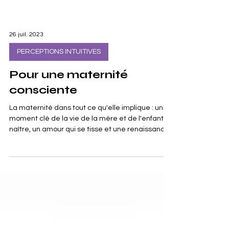
26 juil. 2023
PERCEPTIONS INTUITIVES
Pour une maternité
consciente
La maternité dans tout ce qu'elle implique : un
moment clé de la vie de la mère et de l'enfant à
naître, un amour qui se tisse et une renaissance
pour l'adulte, mais aussi se confronter à la
surmédicalisation, parfois devoir accueillir le
deuil, s'ouvrir à la dimension spirituelle de cette
expérience transformatrice.